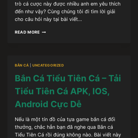
trò cá cược này được nhiều anh em yêu thích
đến như vậy? Cùng chúng tôi đi tìm lời giải
cho câu hỏi này tại bài viết…
ĐÁ
READ MORE
GÀ
VÀ
NHỮNG
LÝ
DO
BẮN CÁ
|
UNCATEGORIZED
KHIẾN
CÁC
Bắn Cá Tiểu Tiên Cá – Tải
TRẬN
ĐẤU
Tiểu Tiên Cá APK, IOS,
TRỞ
NÊN
Android Cực Dễ
CUỐN
HÚT
Nếu là một tín đồ của tựa game bắn cá đổi
thưởng, chắc hẳn bạn đã nghe qua Bắn cá
Tiểu Tiên Cá rồi đúng không nào. Bài viết này