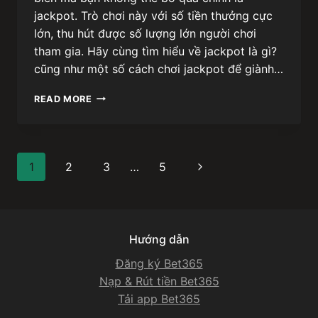
jackpot. Trò chơi này với số tiền thưởng cực
lớn, thu hút được số lượng lớn người chơi
tham gia. Hãy cùng tìm hiểu về jackpot là gì?
cũng như một số cách chơi jackpot để giành…
XỔ
READ MORE
SỐ
JACKPOT
LÀ
GÌ?
Page
Next
1
2
3
…
5
MỘT
SỐ
navigation
Page
CÁCH
CHƠI
JACKPOT
ĐƠN
Hướng dẫn
GIẢN
Đăng ký Bet365
Nạp & Rút tiền Bet365
Tải app Bet365