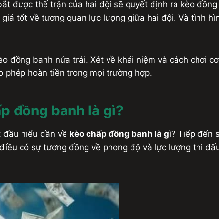
 bắt được thế trận của hai đội sẽ quyết định ra kèo đồn
giá tốt về tương quan lực lượng giữa hai đội. Và tình hì
kèo đồng banh nửa trái. Xét về khái niệm và cách chơi c
o phép hoàn tiền trong mọi trường hợp.
p đồng banh là gì?
ắt đầu hiểu dần về
kèo chấp đồng banh là g
ì? Tiếp đến 
g điều có sự tương đồng về phong độ và lực lượng thi đ