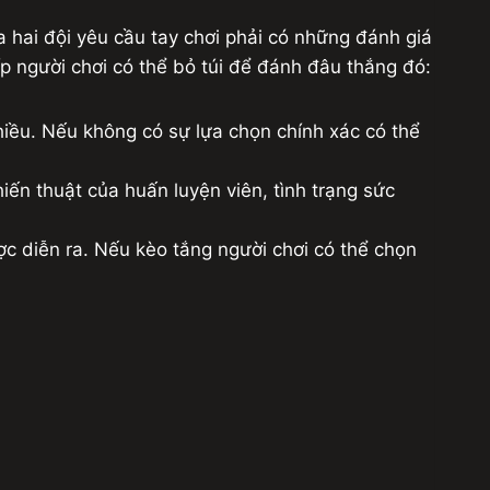
 hai đội yêu cầu tay chơi phải có những đánh giá
íp người chơi có thể bỏ túi để đánh đâu thắng đó:
nhiều. Nếu không có sự lựa chọn chính xác có thể
hiến thuật của huấn luyện viên, tình trạng sức
ợc diễn ra. Nếu kèo tắng người chơi có thể chọn