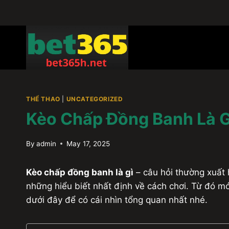
Skip
to
content
THỂ THAO
|
UNCATEGORIZED
Kèo Chấp Đồng Banh Là G
By
admin
May 17, 2025
Kèo chấp đồng banh là gì
– câu hỏi thường xuất 
những hiểu biết nhất định về cách chơi. Từ đó m
dưới đây để có cái nhìn tổng quan nhất nhé.