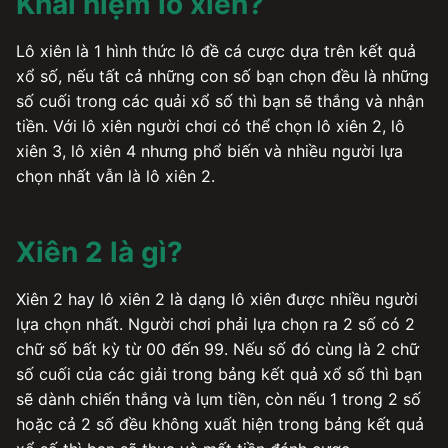
Khái niệm lô xiên?
Lô xiên là 1 hình thức lô đề cá cược dựa trên kết quả
xổ số, nếu tất cả những con số bạn chọn đều là những
số cuối trong các quải xổ số thì bạn sẽ thắng và nhận
tiền. Với lô xiên người chơi có thể chọn lô xiên 2, lô
xiên 3, lô xiên 4 nhưng phổ biến và nhiều người lựa
chọn nhất vẫn là lô xiên 2.
Xiên 2 là gì?
Xiên 2 hay lô xiên 2 là dạng lô xiên được nhiều người
lựa chọn nhất. Người chơi phải lựa chọn ra 2 số có 2
chữ số bất kỳ từ 00 đến 99. Nếu số đó cùng là 2 chữ
số cuối của các giải trong bảng kết quả xổ số thì bạn
sẽ dành chiến thắng và lụm tiền, còn nếu 1 trong 2 số
hoặc cả 2 số đều không xuất hiện trong bảng kết quả