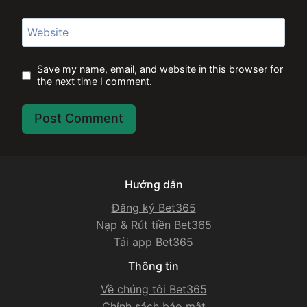
Website
Save my name, email, and website in this browser for
the next time I comment.
Hướng dẫn
Đăng ký Bet365
Nạp & Rút tiền Bet365
Tải app Bet365
Thông tin
Về chúng tôi Bet365
Chính sách bảo mật