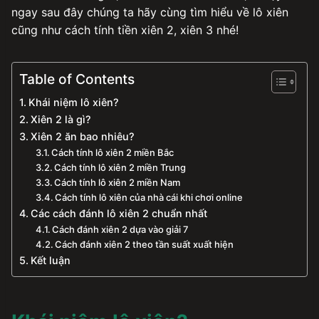
ngay sau đây chúng ta hãy cùng tìm hiểu về lô xiên
cũng như cách tính tiền xiên 2, xiên 3 nhé!
Table of Contents
Khái niệm lô xiên?
Xiên 2 là gì?
Xiên 2 ăn bao nhiêu?
Cách tính lô xiên 2 miền Bắc
Cách tính lô xiên 2 miền Trung
Cách tính lô xiên 2 miền Nam
Cách tính lô xiên của nhà cái khi chơi online
Các cách đánh lô xiên 2 chuẩn nhất
Cách đánh xiên 2 dựa vào giải 7
Cách đánh xiên 2 theo tần suất xuất hiện
Kết luận