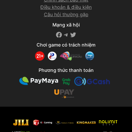
Điều khoản & điều kiện
Câu hỏi thường gặp
Mạng xã hội
Facebook
Telegram
Twitter
Chơi game có trách nhiệm
Phương thức thanh toán