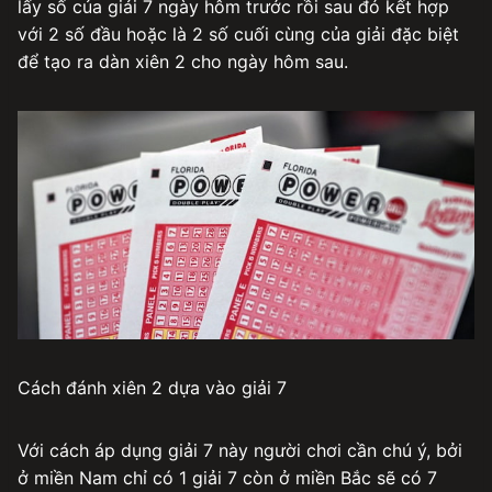
lấy số của giải 7 ngày hôm trước rồi sau đó kết hợp
với 2 số đầu hoặc là 2 số cuối cùng của giải đặc biệt
để tạo ra dàn xiên 2 cho ngày hôm sau.
Cách đánh xiên 2 dựa vào giải 7
Với cách áp dụng giải 7 này người chơi cần chú ý, bởi
ở miền Nam chỉ có 1 giải 7 còn ở miền Bắc sẽ có 7