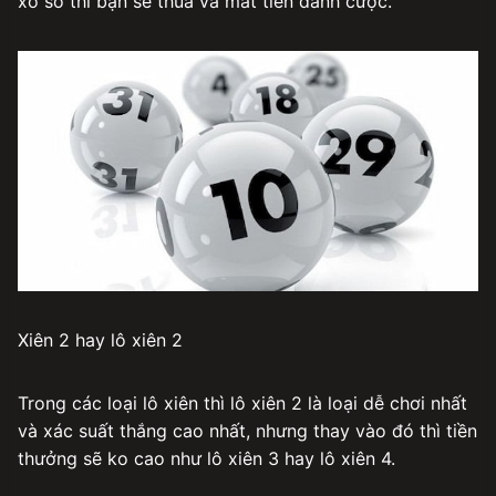
xổ số thì bạn sẽ thua và mất tiền đánh cược.
Xiên 2 hay lô xiên 2
Trong các loại lô xiên thì lô xiên 2 là loại dễ chơi nhất
và xác suất thắng cao nhất, nhưng thay vào đó thì tiền
thưởng sẽ ko cao như lô xiên 3 hay lô xiên 4.