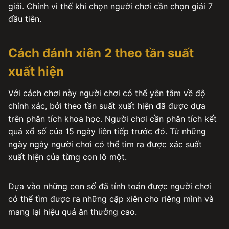
giải. Chính vì thế khi chọn người chơi cần chọn giải 7
đầu tiên.
Cách đánh xiên 2 theo tần suất
xuất hiện
Với cách chơi này người chơi có thể yên tâm về độ
chính xác, bởi theo tần suất xuất hiện đã được dựa
trên phân tích khoa học. Người chơi cần phân tích kết
quả xổ số của 15 ngày liên tiếp trước đó. Từ những
ngày ngày người chơi có thể tìm ra được xác suất
xuất hiện của từng con lô một.
Dựa vào những con số đã tính toán được người chơi
có thể tìm được ra những cặp xiên cho riêng mình và
mang lại hiệu quả ăn thưởng cao.